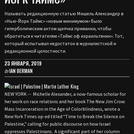
Называть редакционную статью Мишель Александер в
«Нью-Йорк Таймс» «новым минимумом» было
гиперболическим актом щелчка приманки, чтобы
обратиться к читателям «Таймс оф израильтянин». Тот,
который испытывал недостаток в журналистской и
редакционной целостности.
23 ЯНВАРЯ, 2019
IAN BERMAN
От
NEW YORK -- Michelle Alexander, a now-famous scholar for
her work on race relations and her book The New Jim Crow:
Mass Incarceration in the Age of Colorblindness, wrote a
New York Times op-ed titled “Time to Break the Silence on
Palestine,” calling for public discourse on how Israel
oppresses Palestinians. A significant part of her column